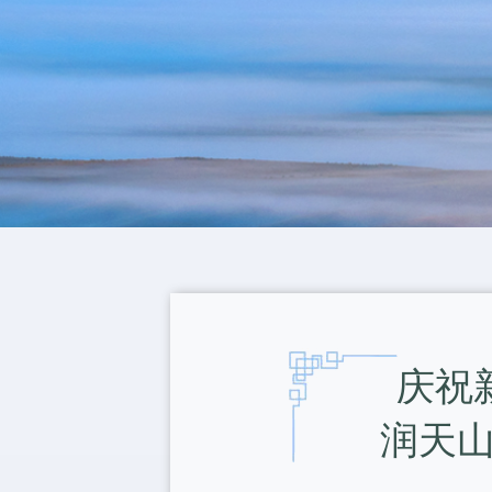
庆祝
润天