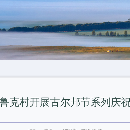
鲁克村开展古尔邦节系列庆