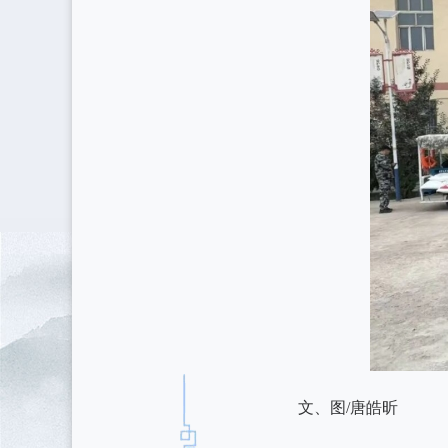
文、图/唐皓昕