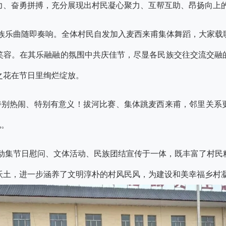
力、奋勇拼搏，充分展现出村民凝心聚力、互帮互助、昂扬向上
族乐曲随即奏响。全体村民自发加入麦西来甫集体舞蹈，大家载
笑容。在其乐融融的氛围中共庆佳节，尽显各民族交往交流交融
之花在节日里绚烂绽放。
特别热闹、特别有意义！拔河比赛、集体跳麦西来甫，邻里关系
说。
动集节日慰问、文体活动、民族团结宣传于一体，既丰富了村民
沃土，进一步涵养了文明淳朴的村风民风，为建设和美幸福乡村